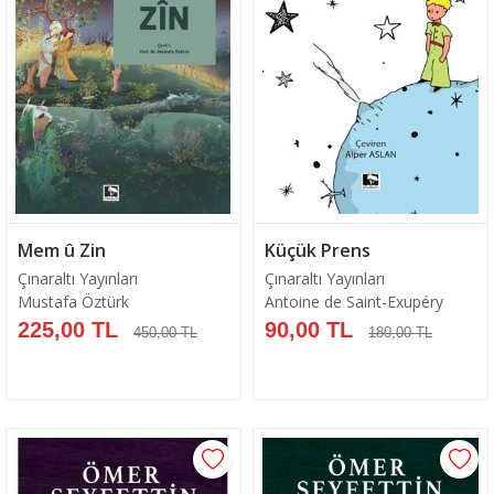
Mem û Zin
Küçük Prens
Çınaraltı Yayınları
Çınaraltı Yayınları
Mustafa Öztürk
Antoine de Saint-Exupéry
225,00 TL
90,00 TL
450,00 TL
180,00 TL