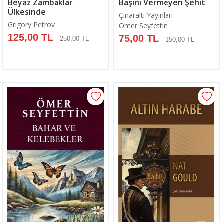
Beyaz Zambaklar
Başını Vermeyen Şehit
Ülkesinde
Çınaraltı Yayınları
Grigory Petrov
Ömer Seyfettin
125,00 TL
75,00 TL
250,00 TL
150,00 TL
Sepete Ekle
Sepete Ekle