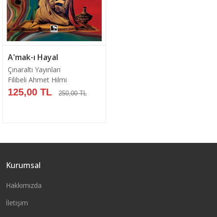
A'mak-ı Hayal
Çınaraltı Yayınları
Filibeli Ahmet Hilmi
125,00 TL
250,00 TL
Kurumsal
Sepete Ekle
Hakkımızda
İletişim