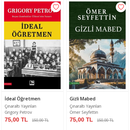
Sepete Ekle
Sepete Ekle
İdeal Öğretmen
Gizli Mabed
Çınaraltı Yayınları
Çınaraltı Yayınları
Grigory Petrov
Ömer Seyfettin
75,00 TL
75,00 TL
150,00 TL
150,00 TL