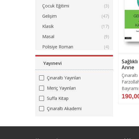
Çocuk Eğitimi
(3)
Gelişim
(47)
Klasik
(17)
Masal
(9)
Polisiye Roman
(4)
Roman
(157)
Sağlıkl
Yayınevi
Anne
Biyografik Roman
(3)
Çınaraltı
Tarihi Roman
(18)
Çınaraltı Yayınları
Farzolla
Deneme
(32)
Meriç Yayınları
Bayramı
190,0
Dikkat Ve Zeka
(4)
Suffa Kitap
Aile-Çocuk Gelişimi
(1)
Çınaraltı Akademi
İş - Yönetim
(9)
Manevi Hayat
(2)
Meslek Serisi
(8)