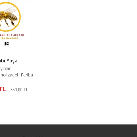
ibi Yaşa
yınları
Gholizadeh Fariba
TL
350,00 TL
pete Ekle