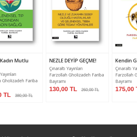
ı Kadın Mutlu
NEZLE DEYİP GEÇME!
Kendin G
Çınaraltı Yayınları
Çınaraltı Ya
 Yayınları
Farzollah Gholizadeh Fariba
Farzollah 
h Gholizadeh Fariba
Bayramı
Bayramı
130,00 TL
175,00 
260,00 TL
0 TL
380,00 TL
Sepete Ekle
Se
Sepete Ekle