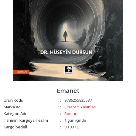
Emanet
Ürün Kodu
9786255825537
:
Marka Adı
Çınaraltı Yayınları
:
Kategori Adı
Roman
:
Tahmini Kargoya Teslim
1 gün içinde
:
Kargo bedeli
80,00 TL
: