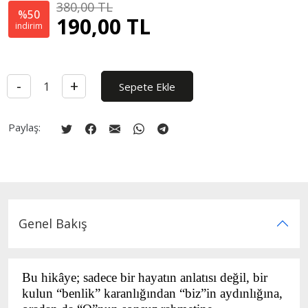
380,00
TL
%50
190,00
TL
indirim
-
+
Sepete Ekle
Paylaş:
Genel Bakış
Bu hikâye; sadece bir hayatın anlatısı değil, bir
kulun “benlik” karanlığından “
biz”in
aydınlığına,