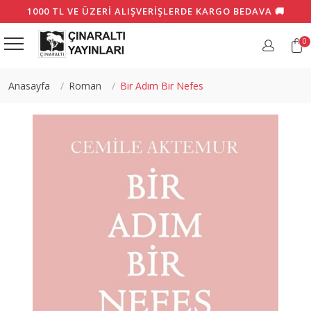
1000 TL VE ÜZERI ALIŞVERIŞLERDE KARGO BEDAVA 🚚
0
Anasayfa
Roman
Bir Adım Bir Nefes