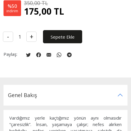
350,00
TL
%50
175,00
TL
indirim
-
+
Sepete Ekle
Paylaş:
Genel Bakış
Vardığımız yerle kaçtığımız yönün aynı olmasıdır
“çaresizlik”. İnsan, yaşamaya çalışır; nefes alırken
boğduğu, nefes verirken yaşatmaya çalıştığı da