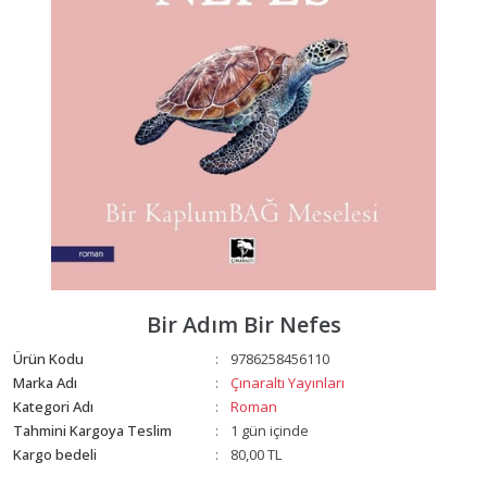
Bir Adım Bir Nefes
Ürün Kodu
9786258456110
:
Marka Adı
Çınaraltı Yayınları
:
Kategori Adı
Roman
:
Tahmini Kargoya Teslim
1 gün içinde
:
Kargo bedeli
80,00 TL
: