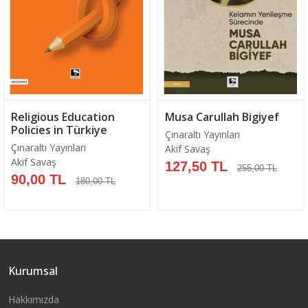
Religious Education
Musa Carullah Bigiyef
Policies in Türkiye
Çınaraltı Yayınları
Çınaraltı Yayınları
Akif Savaş
Akif Savaş
127,50 TL
255,00 TL
90,00 TL
180,00 TL
Kurumsal
Sepete Ekle
Sepete Ekle
Hakkımızda